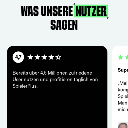
Was unsere
sagen
4,7
Supe
Bereits über 4,5 Millionen zufriedene
User nutzen und profitieren täglich von
„Mei
SpielerPlus.
komp
Spiel
Mann
mich 