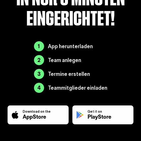
eingerichtet!
1
App herunterladen
2
Team anlegen
3
Termine erstellen
4
Teammitglieder einladen
Download on the
Get it on
AppStore
PlayStore