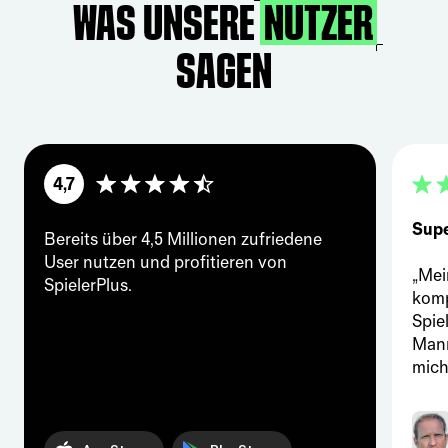
Was unsere
sagen
4,7
Supe
Bereits über 4,5 Millionen zufriedene
User nutzen und profitieren von
„Mei
SpielerPlus.
komp
Spiel
Mann
mich 